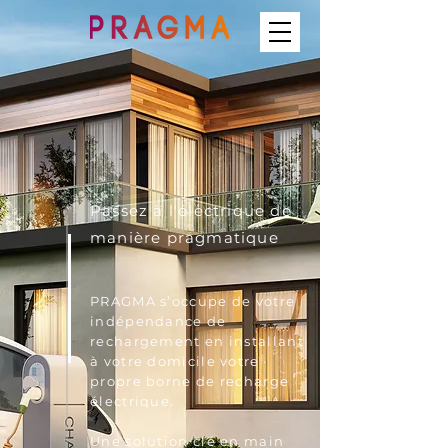
Passez à l'électrique de
manière pragmatique
PRAGMA s’occupe de votre
indépendance de
rechargement en installant
à votre domicile votre
propre borne de recharge
électrique.
Une solution clé en main