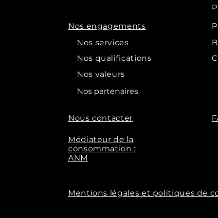
P
panneaux photovoltaïques cap
qui le convertit en courant al
Nos engagements
P
panneaux est alors tout sim
Nos services
B
stockage. Le surplus de prod
Nos qualifications
C'est donc pour pouvoir béné
C
d'Enedis est essentiel. Conce
Nos valeurs
effet, nos partenaires Domof
Nos partenaires
tous vos projets. Nos équipes
démarches.
Nous contacter
F
Médiateur de la
consommation :
ANM
Mentions légales et politiques de c